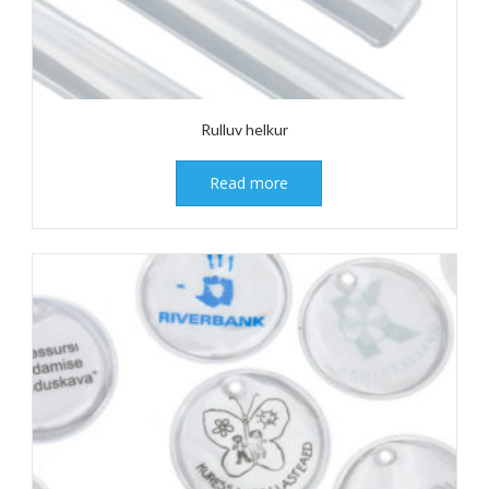
Rulluv helkur
Read more