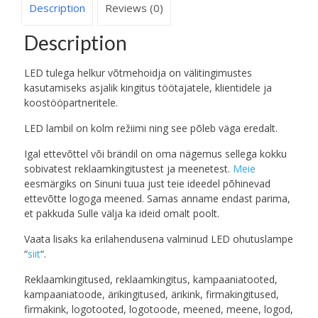
Description
Reviews (0)
Description
LED tulega helkur võtmehoidja on välitingimustes
kasutamiseks asjalik kingitus töötajatele, klientidele ja
koostööpartneritele.
LED lambil on kolm režiimi ning see põleb väga eredalt.
Igal ettevõttel või brändil on oma nägemus sellega kokku
sobivatest reklaamkingitustest ja meenetest.
Meie
eesmärgiks on Sinuni tuua just teie ideedel põhinevad
ettevõtte logoga meened. Samas anname endast parima,
et pakkuda Sulle välja ka ideid omalt poolt.
Vaata lisaks ka erilahendusena valminud LED ohutuslampe
“
siit
“.
Reklaamkingitused, reklaamkingitus, kampaaniatooted,
kampaaniatoode, ärikingitused, ärikink, firmakingitused,
firmakink, logotooted, logotoode, meened, meene, logod,