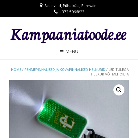
Saue vald, Püha küla, Perevainu
+372 5066823
MENU
HOME
/
PEHMEPINNALISED JA KÕVAPINNALISED HELKURID
/ LED TULEGA
HELKUR VÕTMEHOIDJA