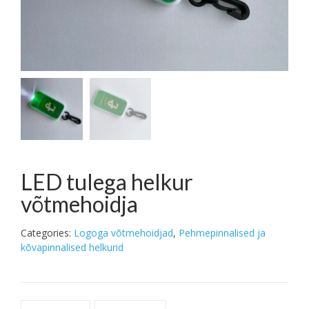
LED tulega helkur
võtmehoidja
Categories:
Logoga võtmehoidjad
,
Pehmepinnalised ja
kõvapinnalised helkurid