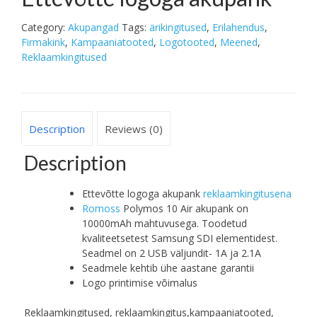
Category:
Akupangad
Tags:
ärikingitused
,
Erilahendus
,
Firmakink
,
Kampaaniatooted
,
Logotooted
,
Meened
,
Reklaamkingitused
Description
Reviews (0)
Description
Ettevõtte logoga akupank
reklaamkingitusena
Romoss
Polymos 10 Air akupank on
10000mAh mahtuvusega. Toodetud
kvaliteetsetest Samsung SDI elementidest.
Seadmel on 2 USB väljundit- 1A ja 2.1A
Seadmele kehtib ühe aastane garantii
Logo printimise võimalus
Reklaamkingitused, reklaamkingitus,kampaaniatooted,