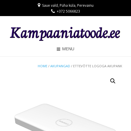
Saue vald, Püha küla, Perevainu
+372 5066823
MENU
HOME
/
AKUPANGAD
/ ETTEVÕTTE LOGOGA AKUPANK