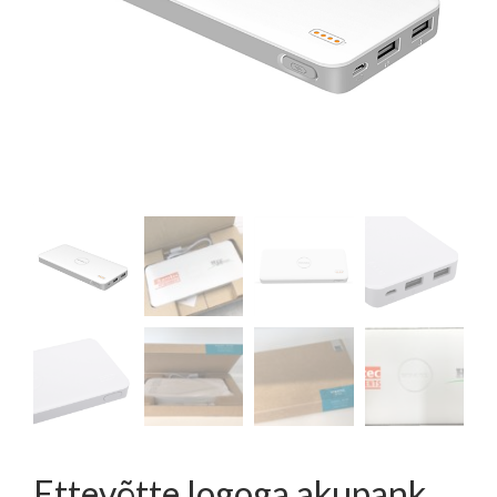
Ettevõtte logoga akupank