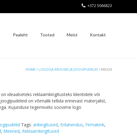
+372 5066823
Pealeht
Tooted
Meist
Kontakt
HOME
/
LOGOGA KRUUSID JA JOOGIPUDELID
/ KRUUS
on ideaalseteks reklaamkingitusteks klientidele või
joogipudeleid on võimalik tellida erinevast materjalist,
usega. Kujunduse tegemiseks soovime logo
ogipudelid
Tags:
ärikingitused
,
Erilahendus
,
Firmakink
,
d
,
Meened
,
Reklaamkingitused