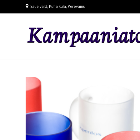
Saue vald, Püha küla, Perevainu