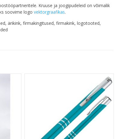
oostööpartneritele. Kruuse ja joogipudeleid on võimalik
seks soovime logo
vektorgraafikas
.
, ärikink, firmakingitused, firmakink, logotooted,
ided