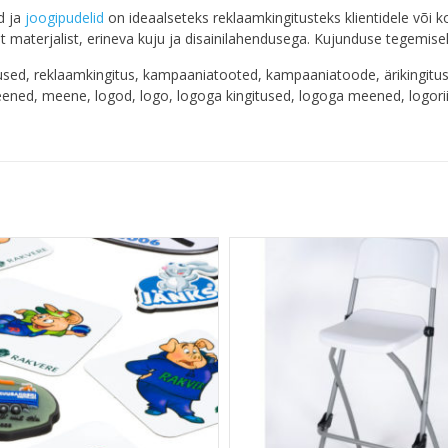
d ja
joogipudelid
on ideaalseteks reklaamkingitusteks klientidele või k
ast materjalist, erineva kuju ja disainilahendusega. Kujunduse tegemi
sed, reklaamkingitus, kampaaniatooted, kampaaniatoode, ärikingitused
ened, meene, logod, logo, logoga kingitused, logoga meened, logori