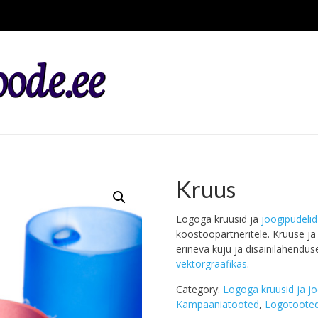
Kruus
Logoga kruusid ja
joogipudelid
koostööpartneritele. Kruuse ja 
erineva kuju ja disainilahend
vektorgraafikas
.
Category:
Logoga kruusid ja jo
Kampaaniatooted
,
Logotoote