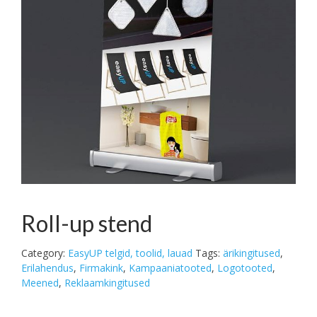
Roll-up stend
Category:
EasyUP telgid, toolid, lauad
Tags:
ärikingitused
,
Erilahendus
,
Firmakink
,
Kampaaniatooted
,
Logotooted
,
Meened
,
Reklaamkingitused