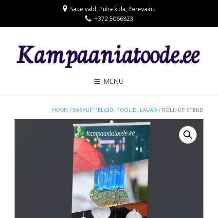
Saue vald, Püha küla, Perevainu
+372 5066823
MENU
HOME
/
EASYUP TELGID, TOOLID, LAUAD
/ ROLL-UP STEND